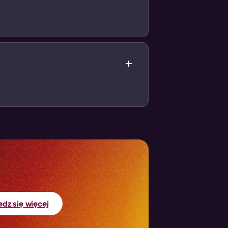
ych zakupów)
a!
dz się więcej