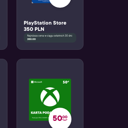
PlayStation Store
350 PLN
Najniższa cena w ciągu ostatnich 30 dni:
350.00
50
00