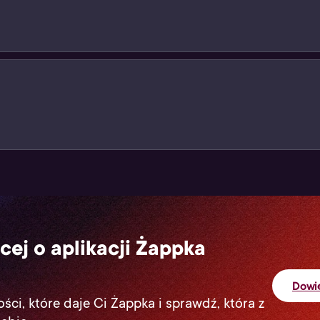
swój cyfrowy produkt przy kasie (jak podczas standardow
sz na paragonie w formie kodu. Użyj go i ciesz się z grani
cej o aplikacji Żappka
Dowie
ści, które daje Ci Żappka i sprawdź, która z