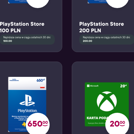
PlayStation Store
PlayStation Store
100 PLN
200 PLN
Najniższa cena w ciągu ostatnich 30 dni:
Najniższa cena w ciągu ostatnich 30 dni:
100.00
200.00
650
20
00
00