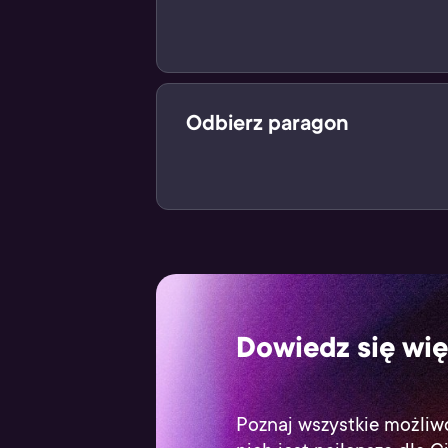
Po zeskanowaniu kodu, zapłać za 
Odbierz paragon
Zakupiony produkt cyfrowy znajdzie
Dowiedz się wię
Poznaj wszystkie możliwo