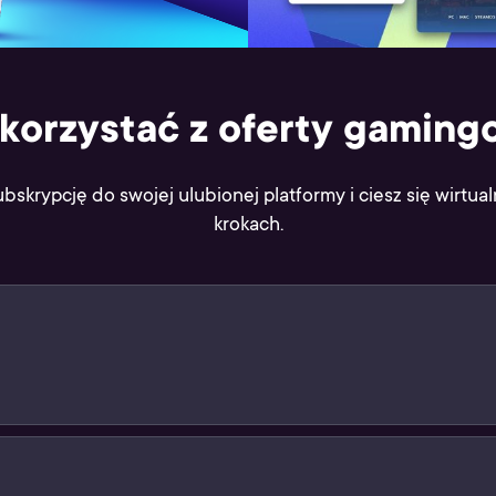
skorzystać z oferty gaming
ubskrypcję do swojej ulubionej platformy i ciesz się wirtua
krokach.
likacji Żappka i pokaż jego kod kreskowy sprzedawcy