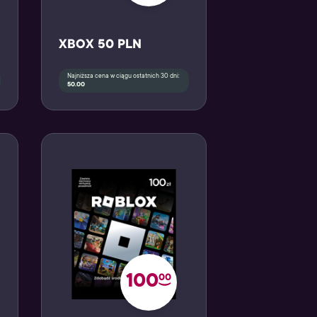
XBOX 50 PLN
Najniższa cena w ciągu ostatnich 30 dni:
50.00
100
00