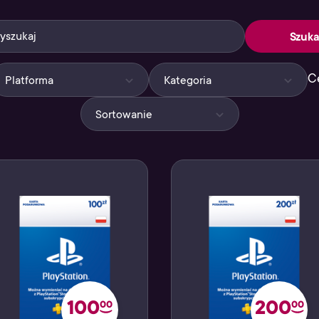
Szuka
C
Platforma
Kategoria
Sortowanie
100
200
00
00