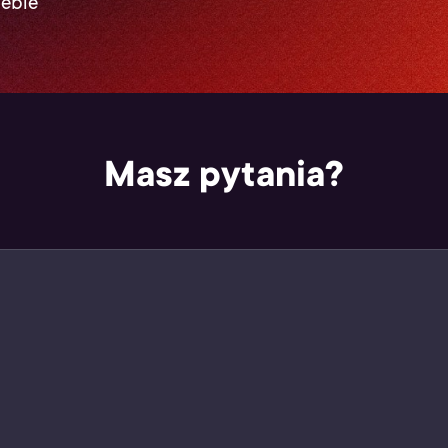
iebie
Masz pytania?
bce” w sekcji Usługi
ry Cię interesuje
ktu i pokaż go sprzedawcy