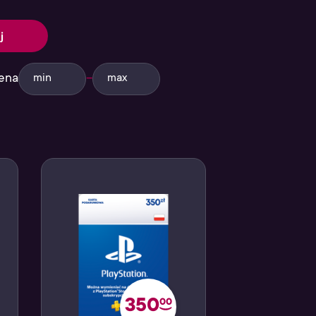
j
ena
–
350
00