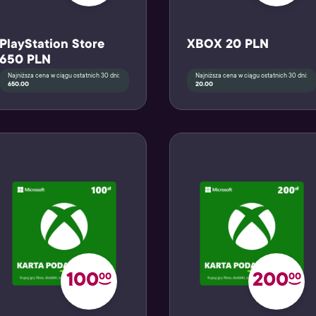
PlayStation Store
XBOX 20 PLN
650 PLN
Najniższa cena w ciągu ostatnich 30 dni:
Najniższa cena w ciągu ostatnich 30 dni:
650.00
20.00
100
200
00
00