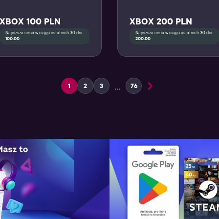
XBOX 100 PLN
XBOX 200 PLN
Najniższa cena w ciągu ostatnich 30 dni:
Najniższa cena w ciągu ostatnich 30 dni:
100.00
200.00
…
1
2
3
76
Page
Page
Page
Page
Next page