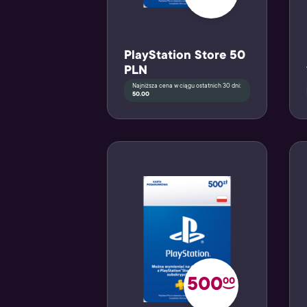
PlayStation Store 50
PLN
Najniższa cena w ciągu ostatnich 30 dni:
50.00
500
00