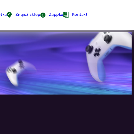
avigation
tka
Znajdź sklep
Żappka
Kontakt