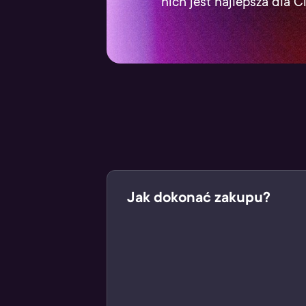
nich jest najlepsza dla C
Jak dokonać zakupu?
Odpal aplikację Żappka
Wejdź w kafelek “Gaming w Ża
Wybierz cyfrowy produkt, któ
Wyświetl kod kreskowy produ