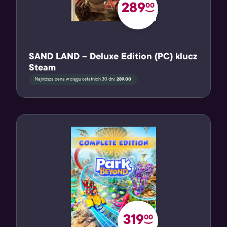
289
00
SAND LAND – Deluxe Edition (PC) klucz
Steam
Najniższa cena w ciągu ostatnich 30 dni:
289.00
319
00