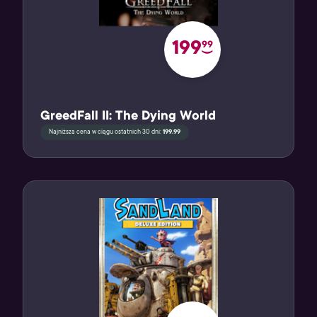
199
99
GreedFall II: The Dying World
Najniższa cena w ciągu ostatnich 30 dni:
199.99