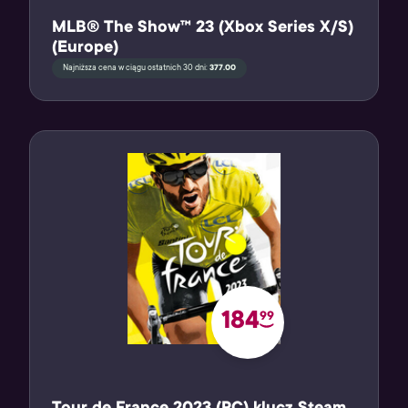
MLB® The Show™ 23 (Xbox Series X/S)
(Europe)
Najniższa cena w ciągu ostatnich 30 dni:
377.00
184
99