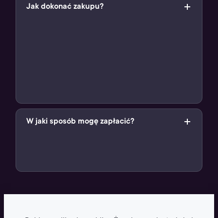
Jak dokonać zakupu?
Odpal aplikację Żappka
Wejdź w kafelek “Gaming w Żabce” w sekcji Usługi
Wybierz cyfrowy produkt, który Cię interesuje
Wyświetl kod kreskowy produktu i pokaż go
sprzedawcy
Zapłać za produkt przy kasie
Gotowe!
W jaki sposób mogę zapłacić?
Po prostu, przy kasie 🙂 Za produkty cyfrowe zapłacisz
tak samo, jak za standardowe zakupy – kartą lub gotówką
u sprzedawcy.