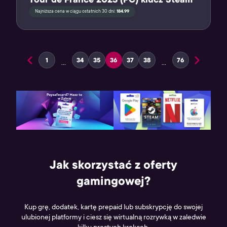
Tour de France 2023 (PC) klucz Steam
Najniższa cena w ciągu ostatnich 30 dni:
184.99
1
34
35
36
37
38
76
…
…
Page
Page
Page
Page
Page
Page
Page
Previous page
Next pag
Jak skorzystać z oferty
gamingowej?
Kup grę, dodatek, kartę prepaid lub subskrypcję do swojej
ulubionej platformy i ciesz się wirtualną rozrywką w zaledwie