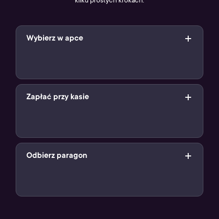
kilku prostych krokach.
Wybierz w apce
Wybierz swój cyfrowy produkt w aplikacji Żappka i pokaż
jego kod kreskowy sprzedawcy
Zapłać przy kasie
Po zeskanowaniu kodu, zapłać za swój cyfrowy produkt
przy kasie (jak podczas standardowych zakupów)
Odbierz paragon
Zakupiony produkt cyfrowy znajdziesz na paragonie w
formie kodu. Użyj go i ciesz się z grania!