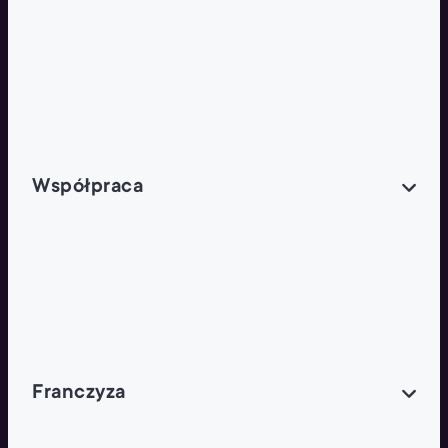
Butelka zwrotna
Nutri-Score
Zielona Odnowa
Współpraca
Wynajem lokali
Współpraca handlowa
Franczyza