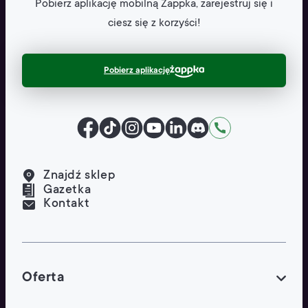
Pobierz aplikację mobilną
Żappka, zarejestruj się
i
ciesz się z korzyści!
Pobierz aplikację
Facebook
TikTok
Instagram
YouTube
LinkedIn
Discord
Kontakt
Znajdź sklep
Gazetka
Kontakt
Oferta