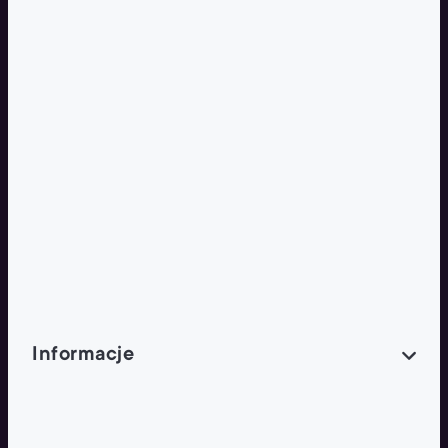
Franczyza
Podcasty
Dla obcokrajowców
Franczyzobiorcy Ambasadorzy
BLOG
Aktualności
Informacje
O NAS