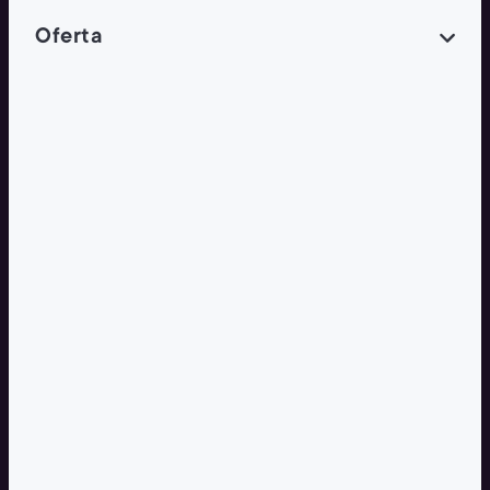
Oferta
POLECANE
Wygodne Usługi
Tylko w Żabce
Żabka Cafe
Więcej o kawie
OFERTA 18+
Strefa piwa
Katalog alkoholowy