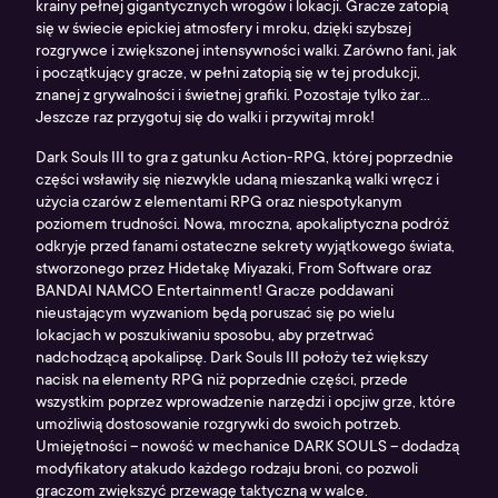
krainy pełnej gigantycznych wrogów i lokacji. Gracze zatopią
się w świecie epickiej atmosfery i mroku, dzięki szybszej
rozgrywce i zwiększonej intensywności walki. Zarówno fani, jak
i początkujący gracze, w pełni zatopią się w tej produkcji,
znanej z grywalności i świetnej grafiki. Pozostaje tylko żar...
Jeszcze raz przygotuj się do walki i przywitaj mrok!
Dark Souls III to gra z gatunku Action-RPG, której poprzednie
części wsławiły się niezwykle udaną mieszanką walki wręcz i
użycia czarów z elementami RPG oraz niespotykanym
poziomem trudności. Nowa, mroczna, apokaliptyczna podróż
odkryje przed fanami ostateczne sekrety wyjątkowego świata,
stworzonego przez Hidetakę Miyazaki, From Software oraz
BANDAI NAMCO Entertainment! Gracze poddawani
nieustającym wyzwaniom będą poruszać się po wielu
lokacjach w poszukiwaniu sposobu, aby przetrwać
nadchodzącą apokalipsę. Dark Souls III położy też większy
nacisk na elementy RPG niż poprzednie części, przede
wszystkim poprzez wprowadzenie narzędzi i opcjiw grze, które
umożliwią dostosowanie rozgrywki do swoich potrzeb.
Umiejętności – nowość w mechanice DARK SOULS – dodadzą
modyfikatory atakudo każdego rodzaju broni, co pozwoli
graczom zwiększyć przewagę taktyczną w walce.