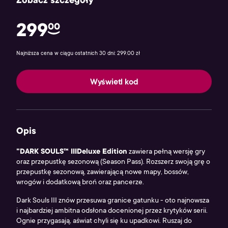
Zobacz szczegóły
299
00
Najniższa cena w ciągu ostatnich 30 dni: 299.00 zł
Wyświetl kod
Opis
"DARK SOULS™ IIIDeluxe Edition
zawiera pełną wersję gry
oraz przepustkę sezonową (Season Pass). Rozszerz swoją grę o
przepustkę sezonową, zawierającą nowe mapy, bossów,
wrogów i dodatkową broń oraz pancerze.
Dark Souls III znów przesuwa granice gatunku - oto najnowsza
i najbardziej ambitna odsłona docenionej przez krytyków serii.
Ognie przygasają, aświat chyli się ku upadkowi. Ruszaj do