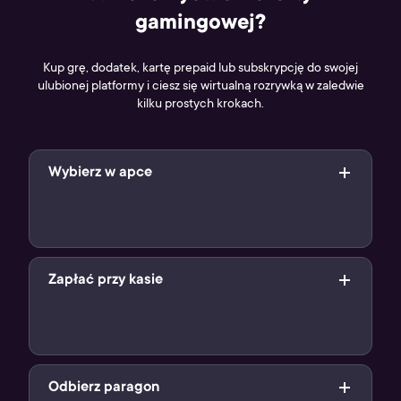
gamingowej?
Kup grę, dodatek, kartę prepaid lub subskrypcję do swojej
ulubionej platformy i ciesz się wirtualną rozrywką w zaledwie
kilku prostych krokach.
Wybierz w apce
Wybierz swój cyfrowy produkt w aplikacji Żappka i pokaż
jego kod kreskowy sprzedawcy
Zapłać przy kasie
Po zeskanowaniu kodu, zapłać za swój cyfrowy produkt
przy kasie (jak podczas standardowych zakupów)
Odbierz paragon