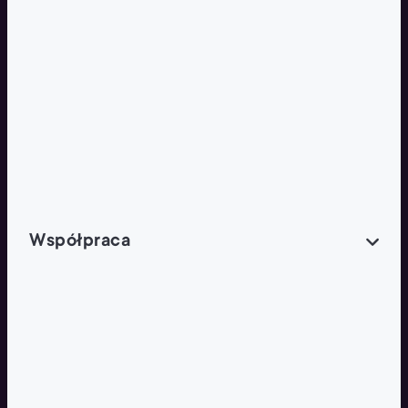
ZOBACZ RÓWNIEŻ
Butelka zwrotna
Nutri-Score
Zielona Odnowa
Współpraca
Wynajem lokali
Współpraca handlowa