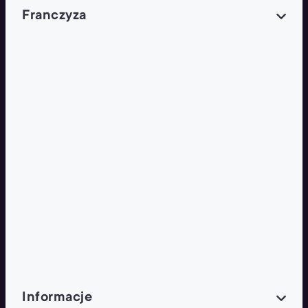
Franczyza
Franczyza
Podcasty
Dla obcokrajowców
Franczyzobiorcy Ambasadorzy
BLOG
Aktualności
Informacje