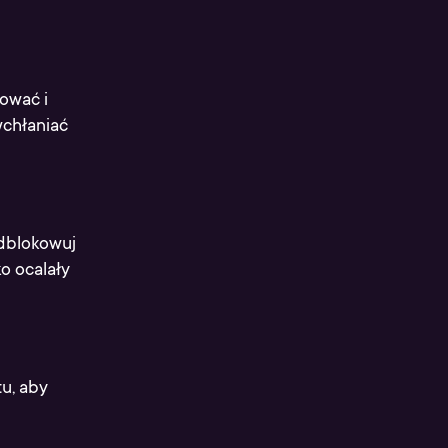
lować i
wchłaniać
odblokowuj
ko ocalały
tu, aby