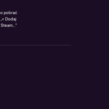
 go pobrać
 „+ Dodaj
Steam..."