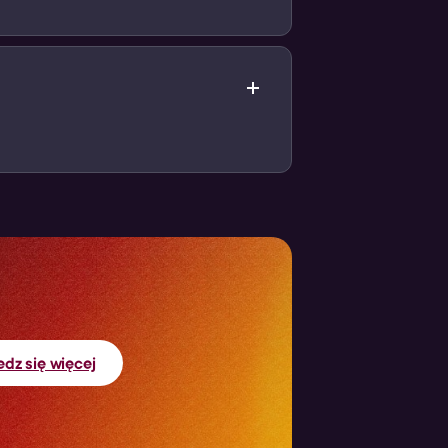
ych zakupów)
a!
dz się więcej