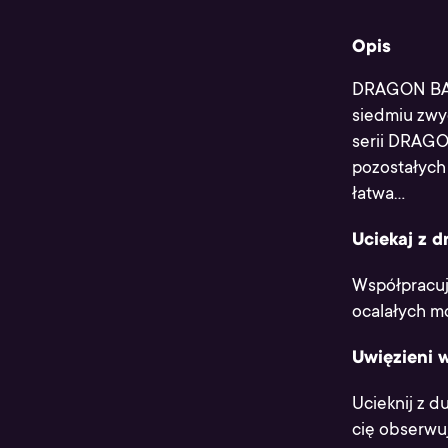
Opis
DRAGON BALL
siedmiu zwyc
serii DRAGON
pozostałych
łatwa...
Uciekaj z d
Współpracuj 
ocalałych mo
Uwięzieni 
Ucieknij z d
cię obserwuj