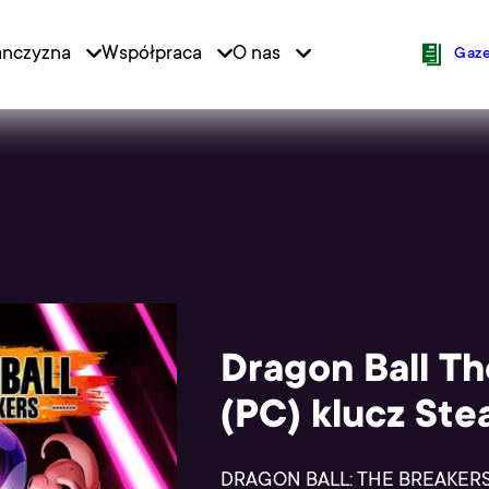
anczyzna
Współpraca
O nas
ion
Icons N
Gaze
Dragon Ball Th
(PC) klucz St
DRAGON BALL: THE BREAKERS to