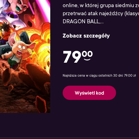
online, w której grupa siedmiu 
przetrwać atak najeźdźcy (klasy
DRAGON BALL,...
Zobacz szczegóły
79
00
Najniższa cena w ciągu ostatnich 30 dni: 79.00 zł
Wyświetl kod