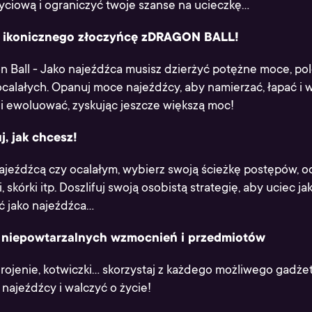
yciową i ograniczyć twoje szanse na ucieczkę...
w ikonicznego złoczyńcę zDRAGON BALL!
on Ball - Jako najeźdźca musisz dzierżyć potężne moce, po
calałych. Opanuj moce najeźdźcy, aby namierzać, łapać i 
 i ewoluować, zyskując jeszcze większą moc!
j, jak chcesz!
najeźdźcą czy ocalałym, wybierz swoją ścieżkę postępów, 
 skórki itp. Doszlifuj swoją osobistą strategię, aby uciec ja
 jako najeźdźca...
z niepowtarzalnych wzmocnień i przedmiotów
rojenie, kotwiczki... skorzystaj z każdego możliwego gadże
 najeźdźcy i walczyć o życie!