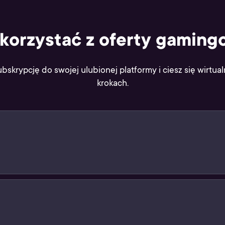
skorzystać z oferty gaming
ubskrypcję do swojej ulubionej platformy i ciesz się wirtua
krokach.
likacji Żappka i pokaż jego kod kreskowy sprzedawcy