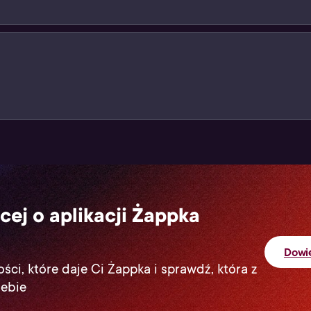
swój cyfrowy produkt przy kasie (jak podczas standardow
sz na paragonie w formie kodu. Użyj go i ciesz się z grani
cej o aplikacji Żappka
Dowie
ści, które daje Ci Żappka i sprawdź, która z
iebie