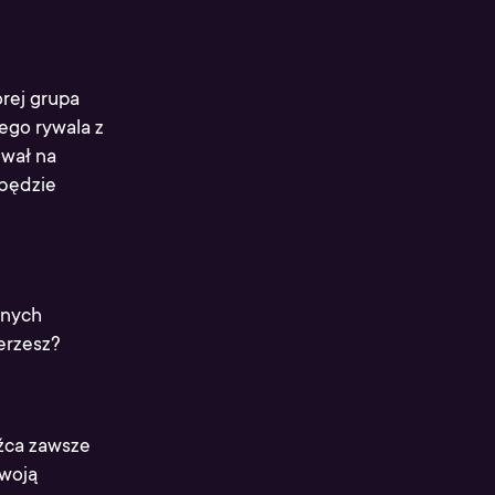
rej grupa
ego rywala z
ował na
 będzie
nnych
erzesz?
dźca zawsze
twoją