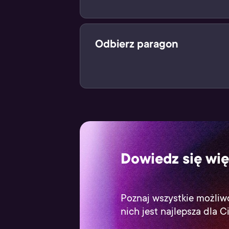
Po zeskanowaniu kodu, zapłać za 
Odbierz paragon
Zakupiony produkt cyfrowy znajdzie
Dowiedz się wię
Poznaj wszystkie możliwo
nich jest najlepsza dla C