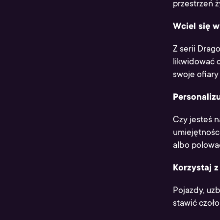
przestrzeń ż
Wciel się 
Z serii Drag
likwidować o
swoje ofiary
Personalizu
Czy jesteś 
umiejętności,
albo polować
Korzystaj 
Pojazdy, uzb
stawić czoło