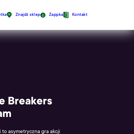
avigation
tka
Znajdź sklep
Żappka
Kontakt
e Breakers
eam
 asymetryczna gra akcji