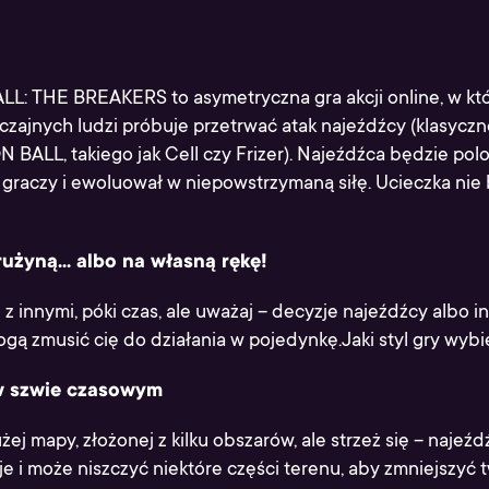
: THE BREAKERS to asymetryczna gra akcji online, w któ
zajnych ludzi próbuje przetrwać atak najeźdźcy (klasyczn
 BALL, takiego jak Cell czy Frizer). Najeźdźca będzie pol
 graczy i ewoluował w niepowstrzymaną siłę. Ucieczka nie
rużyną... albo na własną rękę!
z innymi, póki czas, ale uważaj – decyzje najeźdźcy albo i
gą zmusić cię do działania w pojedynkę.Jaki styl gry wybi
w szwie czasowym
użej mapy, złożonej z kilku obszarów, ale strzeż się – najeź
e i może niszczyć niektóre części terenu, aby zmniejszyć 