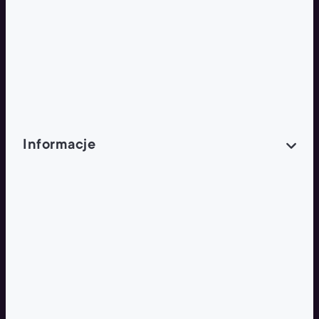
Franczyzobiorcy Ambasadorzy
BLOG
Aktualności
Informacje
O NAS
O Żabce
Biuro prasowe
Nowe otwarcia