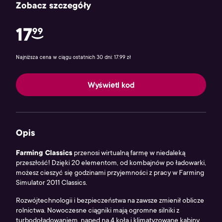
Zobacz szczegóły
17
99
Najniższa cena w ciągu ostatnich 30 dni: 17.99 zł
Wyświetl kod
Opis
Farming Classics
przenosi wirtualną farmę w niedaleką
przeszłość! Dzięki 20 elementom, od kombajnów po ładowarki,
możesz cieszyć się godzinami przyjemności z pracy w Farming
Simulator 2011 Classics.
Rozwójtechnologii i bezpieczeństwa na zawsze zmienił oblicze
rolnictwa. Nowoczesne ciągniki mają ogromne silniki z
turbodoładowaniem, napęd na 4 koła i klimatyzowane kabiny.