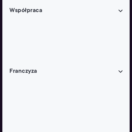
Współpraca
Wynajem lokali
Współpraca handlowa
Franczyza
Franczyza
Podcasty
Dla obcokrajowców