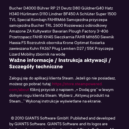
Bucher D4000 Bührer RP 21 Deutz D80 GüldnerG40 Hatz
H340 Hürlimann D110 Lindner BF450 A Schlüter Super 1500
TVL Special Kombajn FAHRM66 Samojezdna przyczepa
samojezdna Bucher TRL 2600 Rozsiewacz odśrodkowy
Amazone ZA Kultywator Bavarian Plough Factory 3-406
Przetrząsacz FAHR KH4S Sieczkarnia FAHR MH650 Siewnik
Hassia FS Rozrzutnik obornika Krone Optimat Kosiarka
zawieszana Kuhn FA367 Pług Lemken D27 / 55K Przyczepa
Lizard Mobilny zbiornik na wodę
Ważne informacje / Instrukcja aktywacji /
Szczegóły techniczne
Zaloguj się do aplikacji klienta Steam. Jeżeli go nie posiadasz,
możesz go pobrać tutaj:
https://store.steampowered.
com/about
Kliknij przycisk z napisem „+ Dodaj grę” w lewym
dolnym rogu klienta Steam. Wybierz „Aktywuj produkt na
Steam...” Wykonaj instrukcje wyświetlane na ekranie.
© 2010 GIANTS Software GmbH. Published and developed
by GIANTS Software. GIANTS Software and its logos are