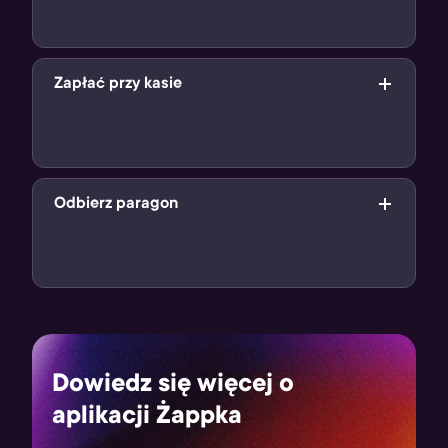
Wybierz swój cyfrowy produkt w aplikacji Żappka i pokaż
jego kod kreskowy sprzedawcy
Zapłać przy kasie
Po zeskanowaniu kodu, zapłać za swój cyfrowy produkt
przy kasie (jak podczas standardowych zakupów)
Odbierz paragon
Zakupiony produkt cyfrowy znajdziesz na paragonie w
formie kodu. Użyj go i ciesz się z grania!
Dowiedz się więcej o
aplikacji Żappka