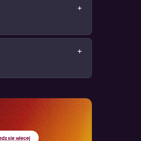
ych zakupów)
a!
dz się więcej