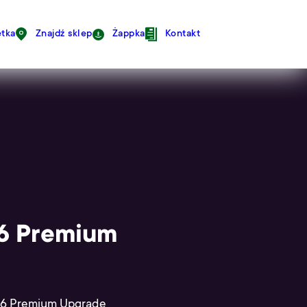
avigation
tka
Znajdź sklep
Żappka
Kontakt
 6 Premium
n 6 Premium Upgrade