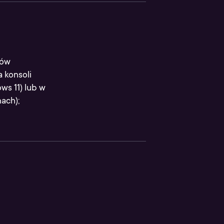
dów
 konsoli
ws 11) lub w
ach);