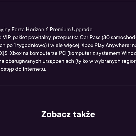
yjny Forza Horizon 6 Premium Upgrade
 VIP, pakiet powitalny, przepustka Car Pass (30 samocho
h po 1 tygodniowo) i wiele więcej. Xbox Play Anywhere: na
 X|S, Xbox na komputerze PC (komputer z systemem Windo
na obsługiwanych urządzeniach (tylko w wybranych region
stęp do Internetu.
Zobacz także