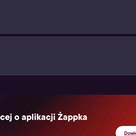
swój cyfrowy produkt przy kasie (jak podczas standardow
sz na paragonie w formie kodu. Użyj go i ciesz się z grani
cej o aplikacji Żappka
Dowie