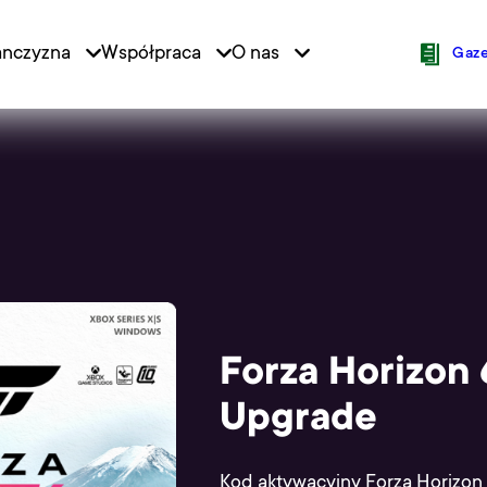
anczyzna
Współpraca
O nas
ion
Icons N
Gaze
Forza Horizon
Upgrade
Kod aktywacyjny Forza Horizo