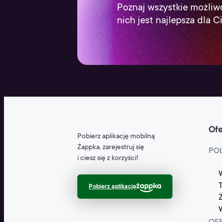
Poznaj wszystkie możliwo
nich jest najlepsza dla C
Ofe
Pobierz aplikację mobilną
Żappka, zarejestruj się
PO
i ciesz się z korzyści!
Pobierz aplikację