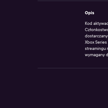
Opis
Kod aktywac
Członkostwo
dostarczanyc
Xbox Series
streamingu 
wymagany do