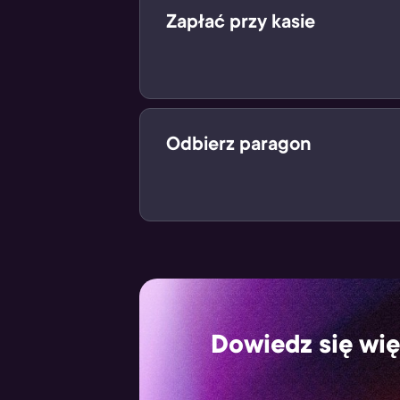
Zapłać przy kasie
Po zeskanowaniu kodu, zapłać za 
Odbierz paragon
Zakupiony produkt cyfrowy znajdzie
Dowiedz się wię