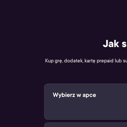
Jak 
Kup grę, dodatek, kartę prepaid lub s
Wybierz w apce
Wybierz swój cyfrowy produkt w ap