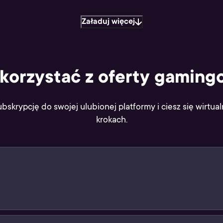
Załaduj więcej
skorzystać z oferty gaming
ubskrypcję do swojej ulubionej platformy i ciesz się wirtua
krokach.
likacji Żappka i pokaż jego kod kreskowy sprzedawcy