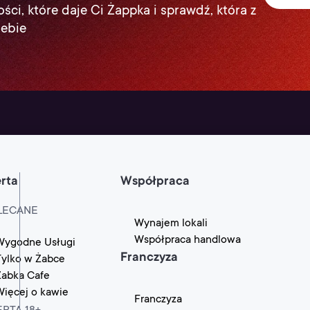
ści, które daje Ci Żappka i sprawdź, która z
iebie
rta
Współpraca
LECANE
Wynajem lokali
Współpraca handlowa
Wygodne Usługi
Franczyza
Tylko w Żabce
Żabka Cafe
Więcej o kawie
Franczyza