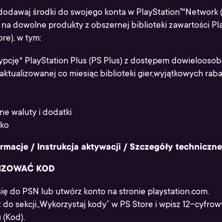
 dodawaj środki do swojego konta w PlayStation™Network (
 na dowolne produkty z obszernej biblioteki zawartości Pl
ore), w tym:
ypcję* PlayStation Plus (PS Plus) z dostępem dowieloosob
 aktualizowanej co miesiąc biblioteki gier,wyjątkowych raba
ne waluty i dodatki
lko
rmacje / Instrukcja aktywacji / Szczegóły techniczne
LIZOWAĆ KOD
ię do PSN lub utwórz konto na stronie playstation.com.
 do sekcji„Wykorzystaj kody” w PS Store i wpisz 12-cyfro
 (Kod).