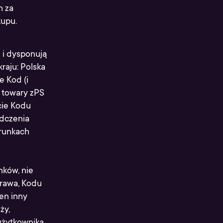
h za
kupu.
e i dysponują
raju: Polska
e Kod (i
a towary zPS
cie Kodu
dczenia
arunkach
nków, nie
prawa, Kodu
en inny
ży,
użytkownika.