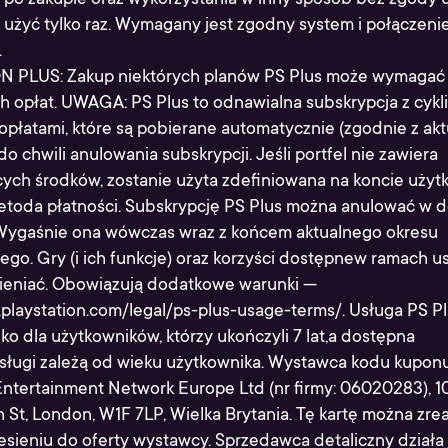
użyć tylko raz. Wymagany jest zgodny system i połączeni
.
 PLUS: Zakup niektórych planów PS Plus może wymagać 
 opłat. UWAGA: PS Plus to odnawialna subskrypcja z cykl
opłatami, które są pobierane automatycznie (zgodnie z ak
do chwili anulowania subskrypcji. Jeśli portfel nie zawiera
cych środków, zostanie użyta zdefiniowana na koncie użyt
toda płatności. Subskrypcję PS Plus można anulować w
ygaśnie ona wówczas wraz z końcem aktualnego okresu
ego. Gry (i ich funkcje) oraz korzyści dostępnew ramach us
ieniać. Obowiązują dodatkowe warunki —
playstation.com/legal/ps-plus-usage-terms/. Usługa PS Pl
ko dla użytkowników, którzy ukończyli 7 lat,a dostępna
sługi zależą od wieku użytkownika. Wystawca kodu kupon
Entertainment Network Europe Ltd (nr firmy: 06020283), 1
St, London, W1F 7LP, Wielka Brytania. Tę kartę można zre
esieniu do oferty wystawcy. Sprzedawca detaliczny działa 