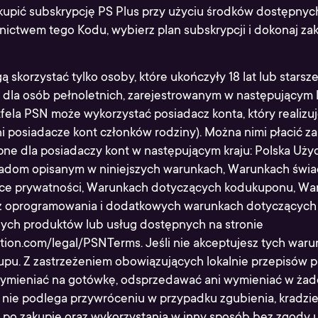
kupić subskrypcję PS Plus przy użyciu środków dostępnyc
nictwem tego Kodu, wybierz plan subskrypcji i dokonaj za
ą skorzystać tylko osoby, które ukończyły 18 lat lub starsz
dla osób pełnoletnich, zarejestrowanym w następującym k
tfela PSN może wykorzystać posiadacz konta, który realizuj
i posiadacze kont członków rodziny). Można nimi płacić z
pne dla posiadaczy kont w następującym kraju: Polska Uży
adom opisanym w niniejszych warunkach, Warunkach świa
tyce prywatności, Warunkach dotyczących kodukuponu, W
 z oprogramowania i dodatkowych warunkach dotyczących
ych produktów lub usług dostępnych na stronie
tion.com/legal/PSNTerms. Jeśli nie akceptujesz tych waru
upu. Z zastrzeżeniem obowiązujących lokalnie przepisów 
ymieniać na gotówkę, odsprzedawać ani wymieniać w żad
 nie podlega przywróceniu w przypadku zgubienia, kradzie
 po zakupie oraz wykorzystania w inny sposób bez zgody 