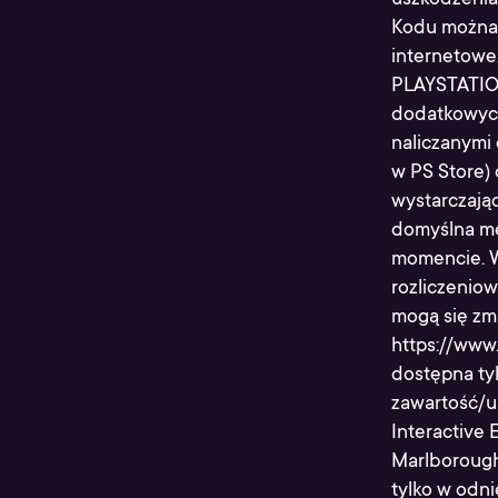
Kodu można 
internetowe
PLAYSTATION
dodatkowych
naliczanymi 
w PS Store) 
wystarczają
domyślna me
momencie. W
rozliczeniow
mogą się zm
https://www.
dostępna tyl
zawartość/u
Interactive 
Marlborough 
tylko w odni