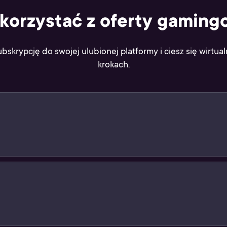
skorzystać z oferty gaming
ubskrypcję do swojej ulubionej platformy i ciesz się wirtua
krokach.
likacji Żappka i pokaż jego kod kreskowy sprzedawcy
swój cyfrowy produkt przy kasie (jak podczas standardow