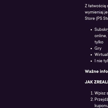
Z łatwością
wymieniaj je
Store (PS St
Subskr
online,
tylko
Gry
Wirtual
I nie ty
Ważne info
JAK ZREA
Wpisz s
Przejdź
kuponu