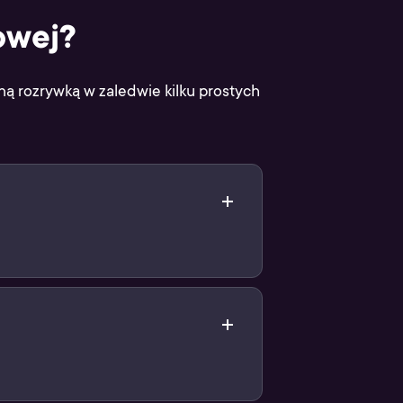
owej?
lną rozrywką w zaledwie kilku prostych
ych zakupów)