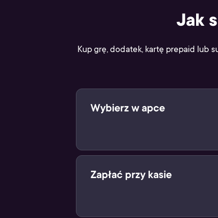
Jak 
Kup grę, dodatek, kartę prepaid lub s
Wybierz w apce
Wybierz swój cyfrowy produkt w ap
Zapłać przy kasie
Po zeskanowaniu kodu, zapłać za 