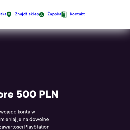
avigation
tka
Znajdź sklep
Żappka
Kontakt
tore 500 PLN
swojego konta w
mieniaj je na dowolne
 zawartości PlayStation