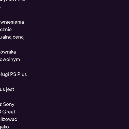
e
wniesienia
icznie
tualną ceną
kownika
 dowolnym
ługi PS Plus
us jest
u: Sony
0 Great
alizować
jako