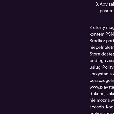
Aby za
pośred
Z oferty mog
kontem PSN 
Środki z por
niepełnoletn
Store dostę
podlega zas
usług, Poli
korzystania
poszczególn
www.playsta
dokonuj zak
nie można w
sposób. Kod
uszkodzenia