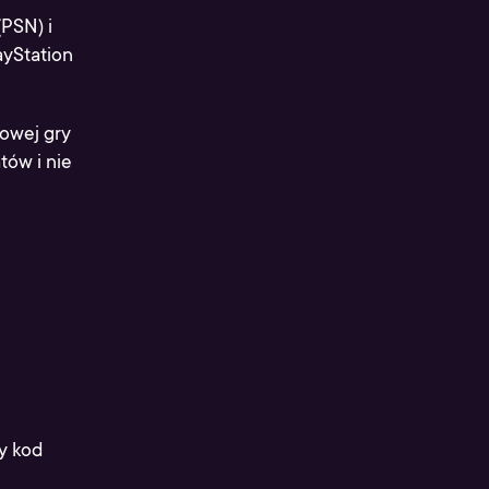
PSN) i
ayStation
owej gry
tów i nie
wy kod