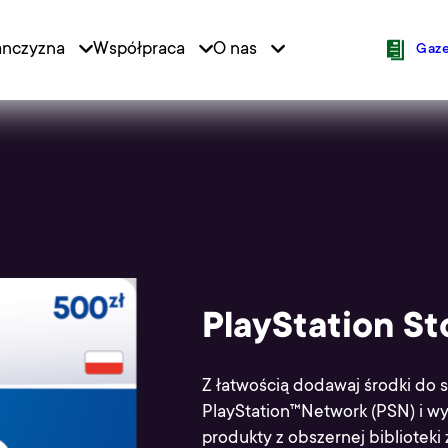
anczyzna
Współpraca
O nas
ion
Icons N
Gaze
PlayStation S
Z łatwością dodawaj środki do 
PlayStation™Network (PSN) i wy
produkty z obszernej biblioteki