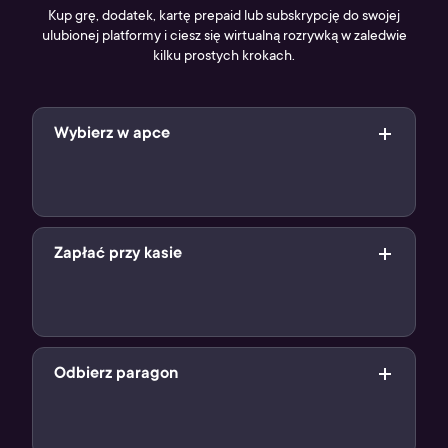
Kup grę, dodatek, kartę prepaid lub subskrypcję do swojej
ulubionej platformy i ciesz się wirtualną rozrywką w zaledwie
kilku prostych krokach.
Wybierz w apce
Wybierz swój cyfrowy produkt w aplikacji Żappka i pokaż
jego kod kreskowy sprzedawcy
Zapłać przy kasie
Po zeskanowaniu kodu, zapłać za swój cyfrowy produkt
przy kasie (jak podczas standardowych zakupów)
Odbierz paragon
Zakupiony produkt cyfrowy znajdziesz na paragonie w
formie kodu. Użyj go i ciesz się z grania!