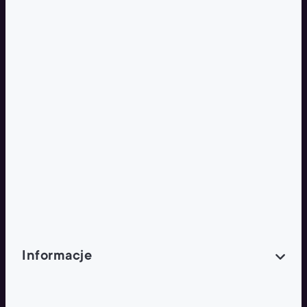
Franczyza
Podcasty
Dla obcokrajowców
Franczyzobiorcy Ambasadorzy
BLOG
Aktualności
Informacje
O NAS