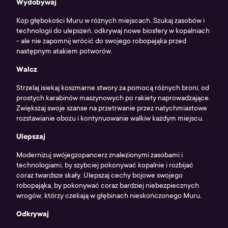
Wydobywaj
Kop głębokości Muru w różnych miejscach. Szukaj zasobów i
technologii do ulepszeń, odkrywaj nowe biosfery w kopalniach
- ale nie zapomnij wrócić do swojego robopająka przed
następnym atakiem potworów.
Walcz
Strzelaj isiekaj koszmarne stwory za pomocą różnych broni, od
prostych karabinów maszynowych po rakiety naprowadzające.
Zwiększaj swoje szanse na przetrwanie przez natychmiastowe
rozstawianie obozu i kontynuowanie walkiw każdym miejscu.
Ulepszaj
Modernizuj swójegzopancerz znalezionymi zasobami i
technologiami, by szybciej pokonywać kopalnie i rozbijać
coraz twardsze skały. Ulepszaj cechy bojowe swojego
robopająka, by pokonywać coraz bardziej niebezpiecznych
wrogów, którzy czekają w głębinach nieskończonego Muru.
Odkrywaj