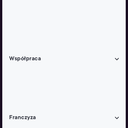
Butelka zwrotna
Nutri-Score
Zielona Odnowa
Współpraca
Wynajem lokali
Współpraca handlowa
Franczyza